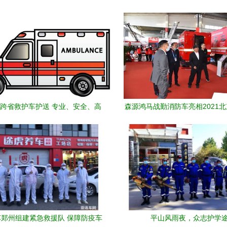
0跨省救护车护送 专业、安全、高
森源鸿马战勤消防车亮相2021
效的一站式转院救援服务
防展，助力森林消防现代化战勤
升级
郑州组建紧急救援队 保障防疫车
平山风雨夜，众志护学