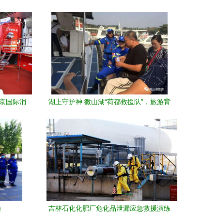
北京国际消
湖上守护神 微山湖“荷都救援队”，旅游背
保障体系
后最美面孔
途
吉林石化化肥厂危化品泄漏应急救援演练